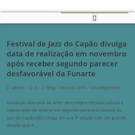
Festival de Jazz do Capão divulga
data de realização em novembro
após receber segundo parecer
desfavorável da Funarte
admin
0
Blog
/
Festival 2019
/
Uncategorized
Fundação Nacional de Artes descumpre decisão judicial e
repete texto de análise em segundo parecerO Festival de
Jazz do Capão (FJC) chega em sua 9ª edição com um grande
desafio que é…